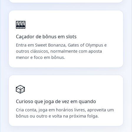
🎰
Caçador de bônus em slots
Entra em Sweet Bonanza, Gates of Olympus e
outros clássicos, normalmente com aposta
menor e foco em bônus.
🎲
Curioso que joga de vez em quando
Cria conta, joga em horários livres, aproveita um
bônus ou outro e volta na próxima folga.