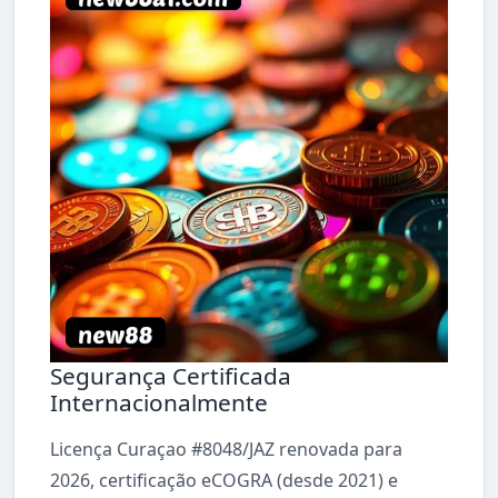
Segurança Certificada
Internacionalmente
Licença Curaçao #8048/JAZ renovada para
2026, certificação eCOGRA (desde 2021) e