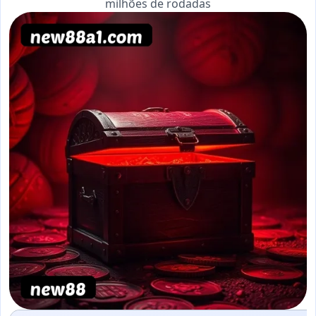
milhões de rodadas