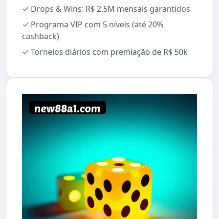
✓ Drops & Wins: R$ 2.5M mensais garantidos
✓ Programa VIP com 5 níveis (até 20%
cashback)
✓ Torneios diários com premiação de R$ 50k