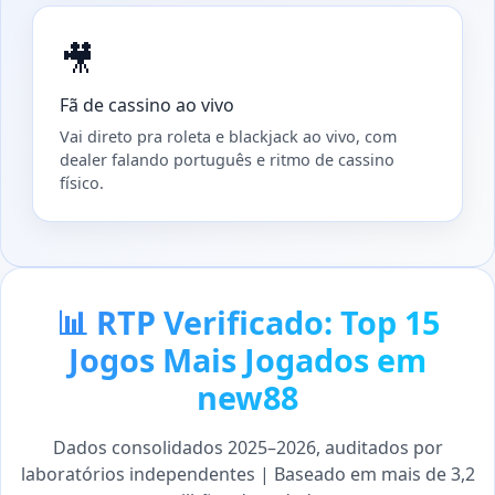
🎥
Fã de cassino ao vivo
Vai direto pra roleta e blackjack ao vivo, com
dealer falando português e ritmo de cassino
físico.
📊 RTP Verificado: Top 15
Jogos Mais Jogados em
new88
Dados consolidados 2025–2026, auditados por
laboratórios independentes | Baseado em mais de 3,2