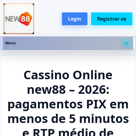
Login
Registrar-se
Menu
Cassino Online
new88 – 2026:
pagamentos PIX em
menos de 5 minutos
e RTP médio de