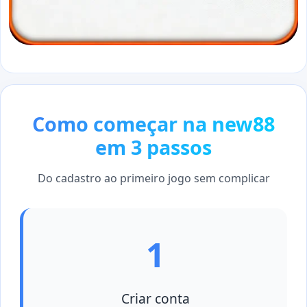
Como começar na new88
em 3 passos
Do cadastro ao primeiro jogo sem complicar
1
Criar conta