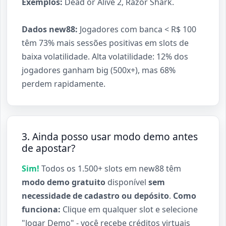
Exemplos:
Dead or Alive 2, Razor Shark.
Dados new88:
Jogadores com banca < R$ 100
têm 73% mais sessões positivas em slots de
baixa volatilidade. Alta volatilidade: 12% dos
jogadores ganham big (500x+), mas 68%
perdem rapidamente.
3. Ainda posso usar modo demo antes
de apostar?
Sim!
Todos os 1.500+ slots em new88 têm
modo demo gratuito
disponível
sem
necessidade de cadastro ou depósito
.
Como
funciona:
Clique em qualquer slot e selecione
"Jogar Demo" - você recebe créditos virtuais