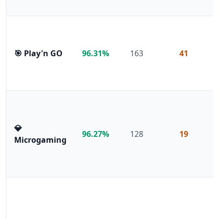
🎯 Play'n GO
96.31%
163
41
💎
96.27%
128
19
Microgaming