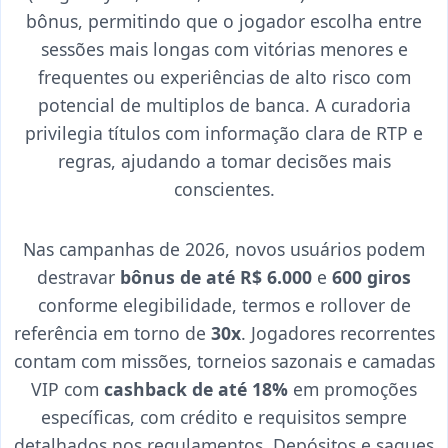
bônus, permitindo que o jogador escolha entre
sessões mais longas com vitórias menores e
frequentes ou experiências de alto risco com
potencial de multiplos de banca. A curadoria
privilegia títulos com informação clara de RTP e
regras, ajudando a tomar decisões mais
conscientes.
Nas campanhas de 2026, novos usuários podem
destravar
bônus de até R$ 6.000
e
600 giros
conforme elegibilidade, termos e rollover de
referência em torno de
30x
. Jogadores recorrentes
contam com missões, torneios sazonais e camadas
VIP com
cashback de até 18%
em promoções
específicas, com crédito e requisitos sempre
detalhados nos regulamentos. Depósitos e saques