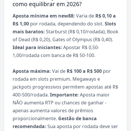
como equilibrar em 2026?
Aposta mínima em new88:
Varia de
R$ 0,10 a
R$ 1,00
por rodada, dependendo do slot.
Slots
mais baratos:
Starburst (R$ 0,10/rodada), Book
of Dead (R$ 0,20), Gates of Olympus (R$ 0,40).
Ideal para iniciantes:
Apostar R$ 0,50-
1,00/rodada com banca de R$ 50-100.
Aposta máxima:
Vai de
R$ 100 a R$ 500
por
rodada em slots premium. Megaways e
jackpots progressivos permitem apostas até R$
400-500/rodada.
Importante:
Aposta maior
NÃO aumenta RTP ou chances de ganhar -
apenas aumenta valores de prêmios
proporcionalmente.
Gestão de banca
recomendada:
Sua aposta por rodada deve ser