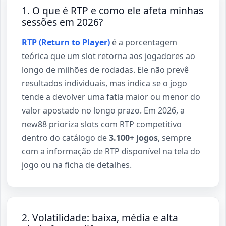
1. O que é RTP e como ele afeta minhas
sessões em 2026?
RTP (Return to Player)
é a porcentagem
teórica que um slot retorna aos jogadores ao
longo de milhões de rodadas. Ele não prevê
resultados individuais, mas indica se o jogo
tende a devolver uma fatia maior ou menor do
valor apostado no longo prazo. Em 2026, a
new88 prioriza slots com RTP competitivo
dentro do catálogo de
3.100+ jogos
, sempre
com a informação de RTP disponível na tela do
jogo ou na ficha de detalhes.
2. Volatilidade: baixa, média e alta