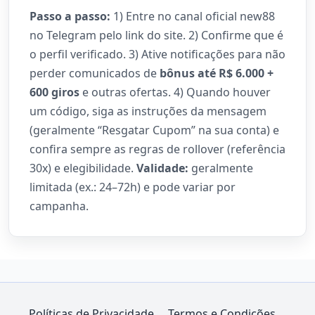
Passo a passo:
1) Entre no canal oficial new88
no Telegram pelo link do site. 2) Confirme que é
o perfil verificado. 3) Ative notificações para não
perder comunicados de
bônus até R$ 6.000 +
600 giros
e outras ofertas. 4) Quando houver
um código, siga as instruções da mensagem
(geralmente “Resgatar Cupom” na sua conta) e
confira sempre as regras de rollover (referência
30x) e elegibilidade.
Validade:
geralmente
limitada (ex.: 24–72h) e pode variar por
campanha.
Políticas de Privacidade
Termos e Condições