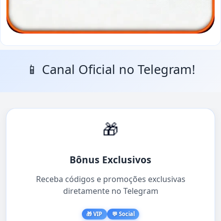
📱 Canal Oficial no Telegram!
🎁
Bônus Exclusivos
Receba códigos e promoções exclusivas
diretamente no Telegram
🎁 VIP
💬 Social